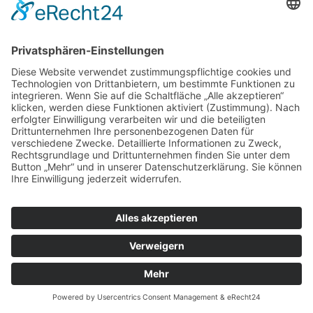
Eine Zusammenführung dieser Daten mit anderen
Datenquellen wird nicht vorgenommen.
Die Erfassung dieser Daten erfolgt auf Grundlage
von Art. 6 Abs. 1 lit. f DSGVO. Der Websitebetreiber
hat ein berechtigtes Interesse an der technisch
fehlerfreien Darstellung und der Optimierung
seiner Website – hierzu müssen die Server-Log-
Files erfasst werden.
Kontaktformular
Wenn Sie uns per Kontaktformular Anfragen
zukommen lassen, werden Ihre Angaben aus dem
Anfrageformular inklusive der von Ihnen dort
angegebenen Kontaktdaten zwecks Bearbeitung
der Anfrage und für den Fall von Anschlussfragen