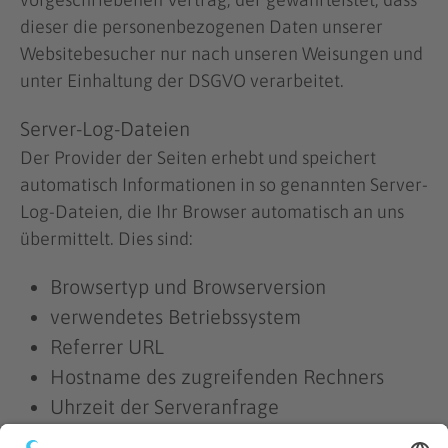
dieser die personenbezogenen Daten unserer
Websitebesucher nur nach unseren Weisungen und
unter Einhaltung der DSGVO verarbeitet.
Server-Log-Dateien
Der Provider der Seiten erhebt und speichert
automatisch Informationen in so genannten Server-
Log-Dateien, die Ihr Browser automatisch an uns
übermittelt. Dies sind:
Browsertyp und Browserversion
verwendetes Betriebssystem
Referrer URL
Hostname des zugreifenden Rechners
Uhrzeit der Serveranfrage
IP-Adresse